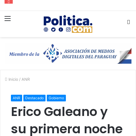
Menú
B
p
Inicio
/
ANR
ANR
Destacado
Gobierno
Erico Galeano y
su primera noche