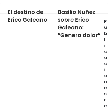
El destino de
Basilio Núñez
Erico Galeano
sobre Erico
P
Galeano:
u
b
“Genera dolor”
l
i
c
a
c
i
o
n
e
s
r
e