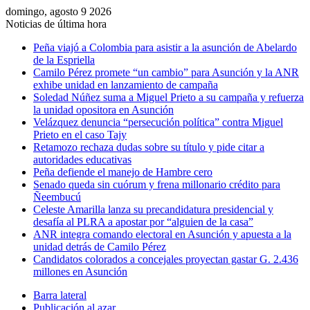
domingo, agosto 9 2026
Noticias de última hora
Peña viajó a Colombia para asistir a la asunción de Abelardo
de la Espriella
Camilo Pérez promete “un cambio” para Asunción y la ANR
exhibe unidad en lanzamiento de campaña
Soledad Núñez suma a Miguel Prieto a su campaña y refuerza
la unidad opositora en Asunción
Velázquez denuncia “persecución política” contra Miguel
Prieto en el caso Tajy
Retamozo rechaza dudas sobre su título y pide citar a
autoridades educativas
Peña defiende el manejo de Hambre cero
Senado queda sin cuórum y frena millonario crédito para
Ñeembucú
Celeste Amarilla lanza su precandidatura presidencial y
desafía al PLRA a apostar por “alguien de la casa”
ANR integra comando electoral en Asunción y apuesta a la
unidad detrás de Camilo Pérez
Candidatos colorados a concejales proyectan gastar G. 2.436
millones en Asunción
Barra lateral
Publicación al azar