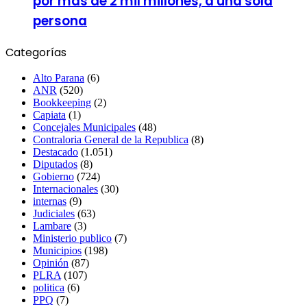
por mas de 2 mil millones, a una sola
persona
Categorías
Alto Parana
(6)
ANR
(520)
Bookkeeping
(2)
Capiata
(1)
Concejales Municipales
(48)
Contraloria General de la Republica
(8)
Destacado
(1.051)
Diputados
(8)
Gobierno
(724)
Internacionales
(30)
internas
(9)
Judiciales
(63)
Lambare
(3)
Ministerio publico
(7)
Municipios
(198)
Opinión
(87)
PLRA
(107)
politica
(6)
PPQ
(7)