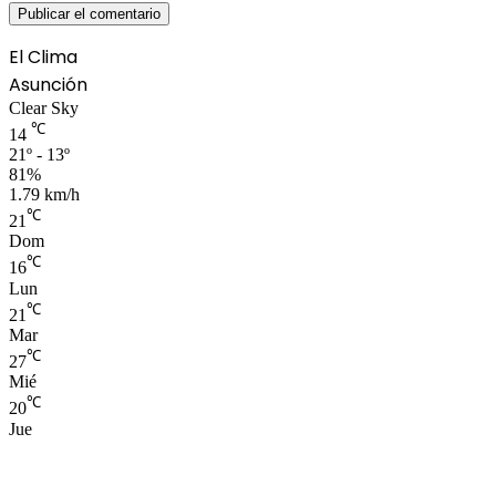
El Clima
Asunción
Clear Sky
℃
14
21º - 13º
81%
1.79 km/h
℃
21
Dom
℃
16
Lun
℃
21
Mar
℃
27
Mié
℃
20
Jue