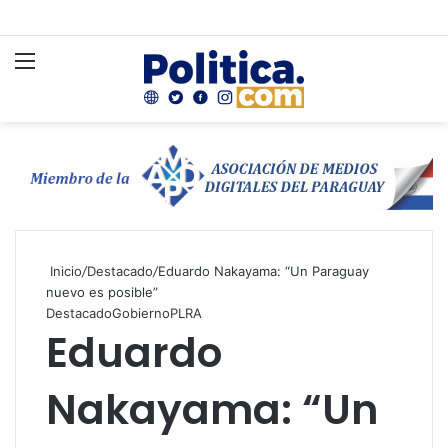
Menú
B
p
Inicio
/
Destacado
/
Eduardo Nakayama: “Un Paraguay
nuevo es posible”
Destacado
Gobierno
PLRA
Eduardo
Nakayama: “Un