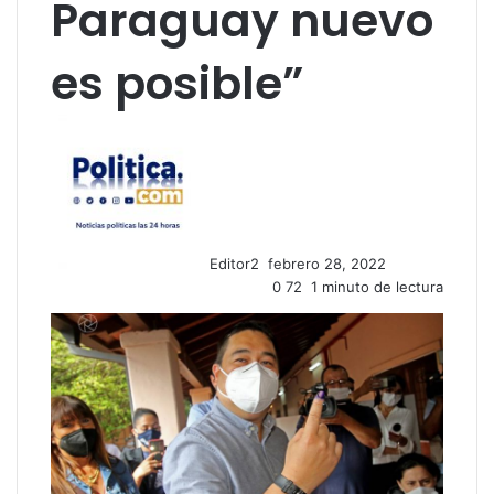
Paraguay nuevo
es posible”
S
e
n
d
a
n
Editor2
febrero 28, 2022
e
0
72
1 minuto de lectura
m
a
i
l