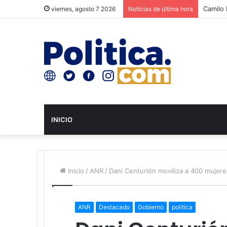
Camilo 
viernes, agosto 7 2026
Noticias de última hora
INICIO
Inicio
/
ANR
/
Dani Centurión moviliza a 400 mujere
ANR
Destacado
Gobierno
politica