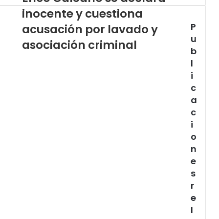
inocente y cuestiona
P
acusación por lavado y
u
asociación criminal
b
l
i
c
a
c
i
o
n
e
s
r
e
l