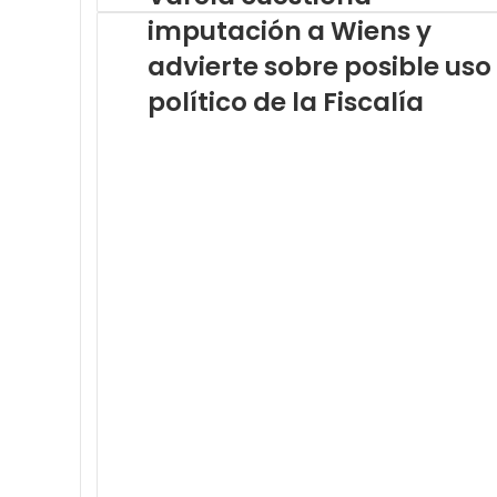
t
r
imputación a Wiens y
u
ó
c
advierte sobre posible uso
n
o
i
político de la Fiscalía
r
c
r
o
e
o
e
l
e
c
t
r
ó
n
i
c
o