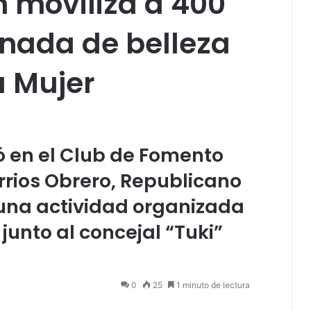
n moviliza a 400
rnada de belleza
a Mujer
zó en el Club de Fomento
rrios Obrero, Republicano
n una actividad organizada
 junto al concejal “Tuki”
0
25
1 minuto de lectura