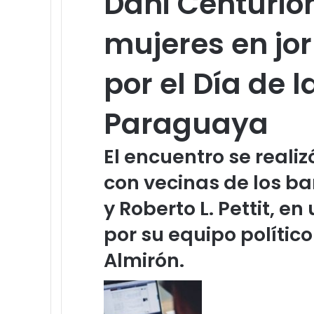
Dani Centurió
mujeres en jo
por el Día de l
Paraguaya
El encuentro se reali
con vecinas de los ba
y Roberto L. Pettit, e
por su equipo político
Almirón.
S
e