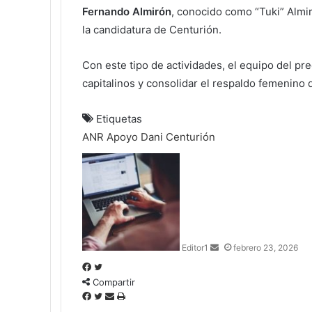
Fernando Almirón
, conocido como “Tuki” Almir
la candidatura de Centurión.
Con este tipo de actividades, el equipo del pr
capitalinos y consolidar el respaldo femenino 
Etiquetas
ANR
Apoyo
Dani Centurión
S
e
n
d
a
n
Editor1
febrero 23, 2026
e
m
F
T
a
Compartir
a
w
i
c
F
i
T
C
I
l
e
a
t
w
o
m