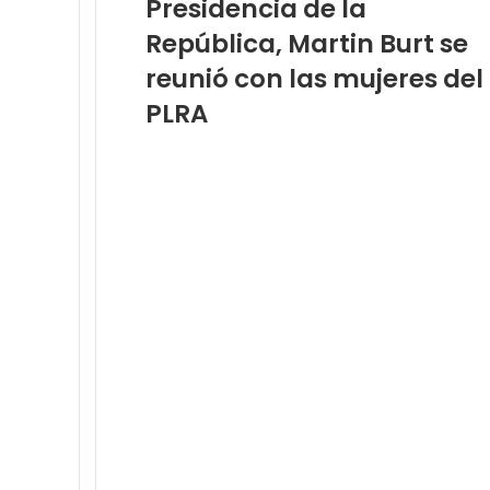
Presidencia de la
c
o
República, Martin Burt se
r
reunió con las mujeres del
r
e
PLRA
o
e
l
e
c
t
r
ó
n
i
c
o