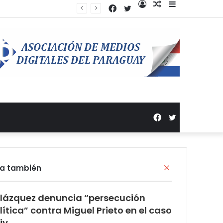
Facebook
Twitter
Acceso
Publicación
Barra
anzamiento de campaña
al
lateral
azar
Facebook
Twitter
ra también
C
e
r
lázquez denuncia “persecución
r
a
lítica” contra Miguel Prieto en el caso
r
jy