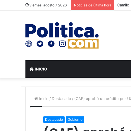
Camilo 
viernes, agosto 7 2026
Noticias de última hora
INICIO
Inicio
/
Destacado
/
(CAF) aprobó un crédito por US
Destacado
Gobierno