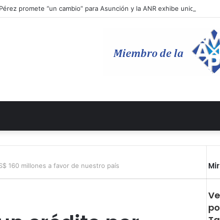
Pérez promete “un cambio” para Asunción y la ANR exhibe unidad en l
Mi
$ 160 millones a favor de nuestro país
Ve
po
Ta