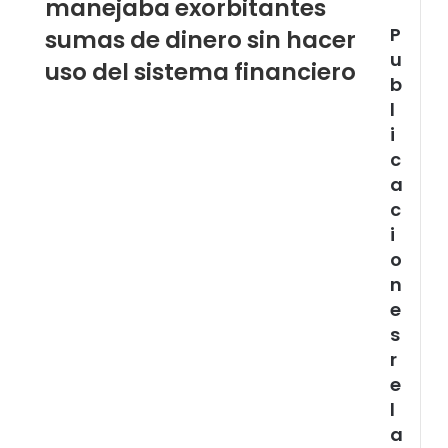
manejaba exorbitantes
P
sumas de dinero sin hacer
u
uso del sistema financiero
b
l
i
c
a
c
i
o
n
e
s
r
e
l
a