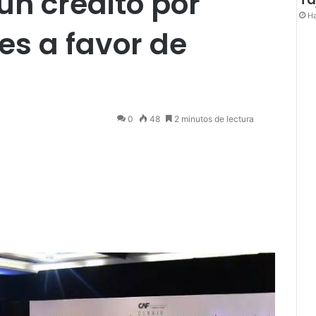
un crédito por
Ha
es a favor de
0
48
2 minutos de lectura