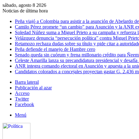
sábado, agosto 8 2026
Noticias de última hora
Peña viajó a Colombia para asistir a la asunción de Abelardo de 
Camilo Pérez promete “un cambio” para Asunción y la ANR ex
Soledad Núñez suma a Miguel Prieto a su campaña y refuerza l
Velázquez denuncia “persecución política” contra Miguel Prieto
Retamozo rechaza dudas sobre su título y pide citar a autoridad
Peña defiende el manejo de Hambre cero
Senado queda sin cuórum y frena millonario crédito para Ñee
Celeste Amarilla lanza su precandidatura presidencial y desafía
ANR integra comando electoral en Asunción y apuesta a la uni
Candidatos colorados a concejales proyectan gastar G. 2.436 m
Barra lateral
Publicación al azar
Acceso
Twitter
Facebook
Menú