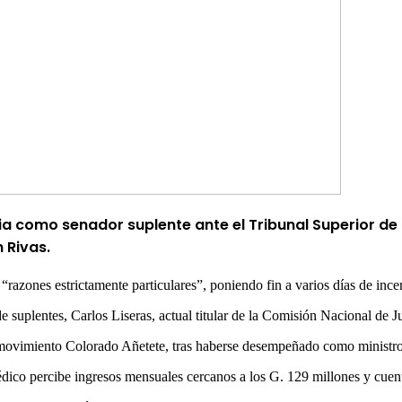
ia como senador suplente ante el
Tribunal Superior de 
 Rivas
.
azones estrictamente particulares”, poniendo fin a varios días de ince
de suplentes,
Carlos Liseras
, actual titular de la Comisión Nacional de 
l movimiento Colorado Añetete, tras haberse desempeñado como ministr
édico percibe ingresos mensuales cercanos a los G. 129 millones y cuen