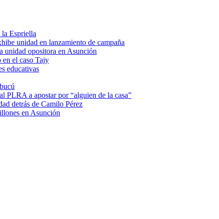
la Espriella
hibe unidad en lanzamiento de campaña
a unidad opositora en Asunción
 en el caso Tajy
es educativas
mbucú
 al PLRA a apostar por “alguien de la casa”
dad detrás de Camilo Pérez
illones en Asunción