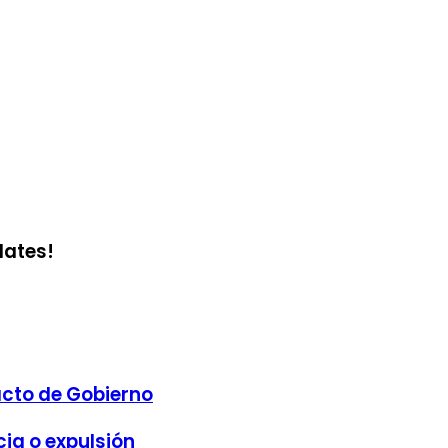
dates!
cto de Gobierno
cia o expulsión