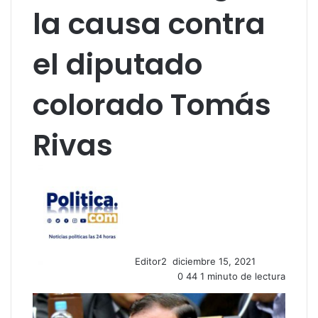
la causa contra
el diputado
colorado Tomás
Rivas
S
e
n
d
a
n
Editor2
diciembre 15, 2021
e
0
44
1 minuto de lectura
m
a
i