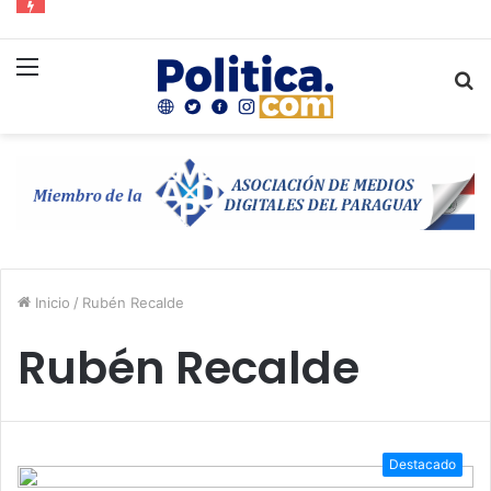
Menú
B
p
Inicio
/
Rubén Recalde
Rubén Recalde
Destacado