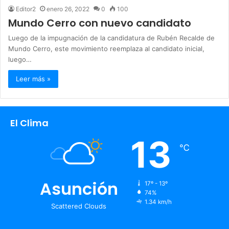
Editor2
enero 26, 2022
0
100
Mundo Cerro con nuevo candidato
Luego de la impugnación de la candidatura de Rubén Recalde de
Mundo Cerro, este movimiento reemplaza al candidato inicial,
luego…
Leer más »
El Clima
13
℃
Asunción
17º - 13º
74%
1.34 km/h
Scattered Clouds