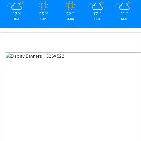
17
26
22
17
21
℃
℃
℃
℃
℃
Vie
Sáb
Dom
Lun
Mar