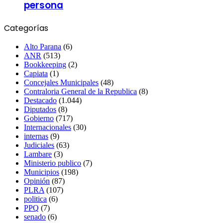
persona
Categorías
Alto Parana
(6)
ANR
(513)
Bookkeeping
(2)
Capiata
(1)
Concejales Municipales
(48)
Contraloria General de la Republica
(8)
Destacado
(1.044)
Diputados
(8)
Gobierno
(717)
Internacionales
(30)
internas
(9)
Judiciales
(63)
Lambare
(3)
Ministerio publico
(7)
Municipios
(198)
Opinión
(87)
PLRA
(107)
politica
(6)
PPQ
(7)
senado
(6)