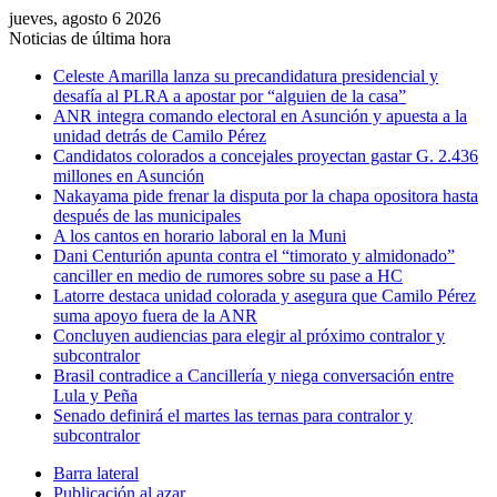
jueves, agosto 6 2026
Noticias de última hora
Celeste Amarilla lanza su precandidatura presidencial y
desafía al PLRA a apostar por “alguien de la casa”
ANR integra comando electoral en Asunción y apuesta a la
unidad detrás de Camilo Pérez
Candidatos colorados a concejales proyectan gastar G. 2.436
millones en Asunción
Nakayama pide frenar la disputa por la chapa opositora hasta
después de las municipales
A los cantos en horario laboral en la Muni
Dani Centurión apunta contra el “timorato y almidonado”
canciller en medio de rumores sobre su pase a HC
Latorre destaca unidad colorada y asegura que Camilo Pérez
suma apoyo fuera de la ANR
Concluyen audiencias para elegir al próximo contralor y
subcontralor
Brasil contradice a Cancillería y niega conversación entre
Lula y Peña
Senado definirá el martes las ternas para contralor y
subcontralor
Barra lateral
Publicación al azar