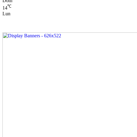
Dom
℃
14
Lun