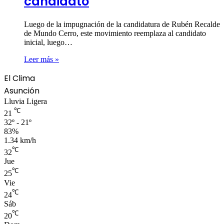
candidato
Luego de la impugnación de la candidatura de Rubén Recalde
de Mundo Cerro, este movimiento reemplaza al candidato
inicial, luego…
Leer más »
El Clima
Asunción
Lluvia Ligera
℃
21
32º - 21º
83%
1.34 km/h
℃
32
Jue
℃
25
Vie
℃
24
Sáb
℃
20