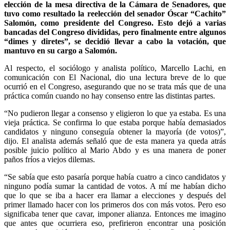
elección de la mesa directiva de la Cámara de Senadores, que
tuvo como resultado la reelección del senador Óscar “Cachito”
Salomón, como presidente del Congreso. Esto dejó a varias
bancadas del Congreso divididas, pero finalmente entre algunos
“dimes y diretes”, se decidió llevar a cabo la votación, que
mantuvo en su cargo a Salomón.
Al respecto, el sociólogo y analista político, Marcello Lachi, en
comunicación con El Nacional, dio una lectura breve de lo que
ocurrió en el Congreso, asegurando que no se trata más que de una
práctica común cuando no hay consenso entre las distintas partes.
“No pudieron llegar a consenso y eligieron lo que ya estaba. Es una
vieja práctica. Se confirma lo que estaba porque había demasiados
candidatos y ninguno conseguía obtener la mayoría (de votos)”,
dijo. El analista además señaló que de esta manera ya queda atrás
posible juicio político al Mario Abdo y es una manera de poner
paños fríos a viejos dilemas.
“Se sabía que esto pasaría porque había cuatro a cinco candidatos y
ninguno podía sumar la cantidad de votos. A mí me habían dicho
que lo que se iba a hacer era llamar a elecciones y después del
primer llamado hacer con los primeros dos con más votos. Pero eso
significaba tener que cavar, imponer alianza. Entonces me imagino
que antes que ocurriera eso, prefirieron encontrar una posición