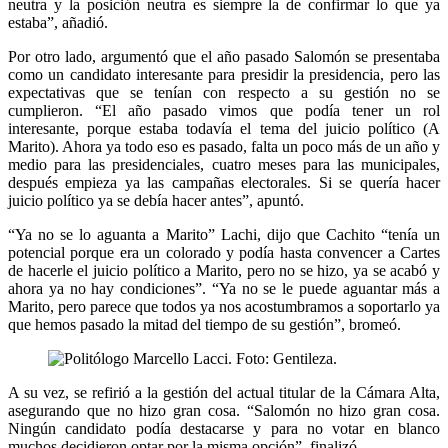
neutra y la posición neutra es siempre la de confirmar lo que ya
estaba”, añadió.
Por otro lado, argumentó que el año pasado Salomón se presentaba
como un candidato interesante para presidir la presidencia, pero las
expectativas que se tenían con respecto a su gestión no se
cumplieron. “El año pasado vimos que podía tener un rol
interesante, porque estaba todavía el tema del juicio político (A
Marito). Ahora ya todo eso es pasado, falta un poco más de un año y
medio para las presidenciales, cuatro meses para las municipales,
después empieza ya las campañas electorales. Si se quería hacer
juicio político ya se debía hacer antes”, apuntó.
“Ya no se lo aguanta a Marito” Lachi, dijo que Cachito “tenía un
potencial porque era un colorado y podía hasta convencer a Cartes
de hacerle el juicio político a Marito, pero no se hizo, ya se acabó y
ahora ya no hay condiciones”. “Ya no se le puede aguantar más a
Marito, pero parece que todos ya nos acostumbramos a soportarlo ya
que hemos pasado la mitad del tiempo de su gestión”, bromeó.
A su vez, se refirió a la gestión del actual titular de la Cámara Alta,
asegurando que no hizo gran cosa. “Salomón no hizo gran cosa.
Ningún candidato podía destacarse y para no votar en blanco
muchos decidieron optar por la misma opción”, finalizó.