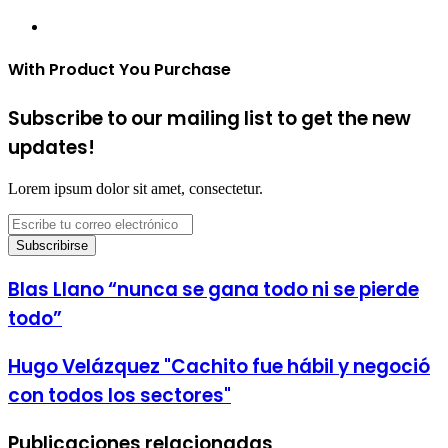
Sitio
web
With Product You Purchase
Subscribe to our mailing list to get the new
updates!
Lorem ipsum dolor sit amet, consectetur.
Escribe
tu
correo
electrónico
Blas Llano “nunca se gana todo ni se pierde
todo”
Hugo Velázquez "Cachito fue hábil y negoció
con todos los sectores"
Publicaciones relacionadas