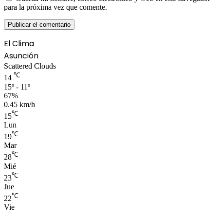
para la próxima vez que comente.
El Clima
Asunción
Scattered Clouds
℃
14
15º - 11º
67%
0.45 km/h
℃
15
Lun
℃
19
Mar
℃
28
Mié
℃
23
Jue
℃
22
Vie