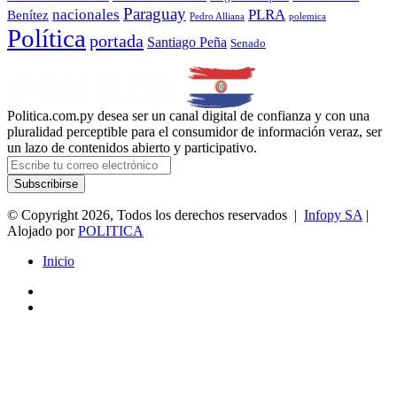
Paraguay
nacionales
PLRA
Benítez
polemica
Pedro Alliana
Política
portada
Santiago Peña
Senado
Politica.com.py desea ser un canal digital de confianza y con una
pluralidad perceptible para el consumidor de información veraz, ser
un lazo de contenidos abierto y participativo.
Escribe
tu
correo
electrónico
© Copyright 2026, Todos los derechos reservados |
Infopy SA
|
Alojado por
POLITICA
Inicio
Facebook
Twitter
Facebook
Twitter
Botón
volver
arriba