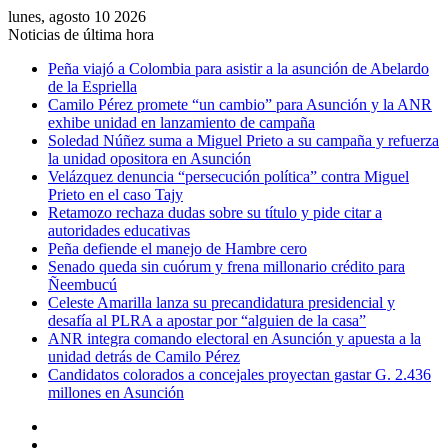
lunes, agosto 10 2026
Noticias de última hora
Peña viajó a Colombia para asistir a la asunción de Abelardo
de la Espriella
Camilo Pérez promete “un cambio” para Asunción y la ANR
exhibe unidad en lanzamiento de campaña
Soledad Núñez suma a Miguel Prieto a su campaña y refuerza
la unidad opositora en Asunción
Velázquez denuncia “persecución política” contra Miguel
Prieto en el caso Tajy
Retamozo rechaza dudas sobre su título y pide citar a
autoridades educativas
Peña defiende el manejo de Hambre cero
Senado queda sin cuórum y frena millonario crédito para
Ñeembucú
Celeste Amarilla lanza su precandidatura presidencial y
desafía al PLRA a apostar por “alguien de la casa”
ANR integra comando electoral en Asunción y apuesta a la
unidad detrás de Camilo Pérez
Candidatos colorados a concejales proyectan gastar G. 2.436
millones en Asunción
Barra
lateral
Publicación