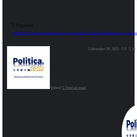
Etiquetas
ambulancias
desentralizacion
hospitales
Itaipú
Ministerio de Salu
diciembre 29, 2025
0
29
Editor2
Send an email