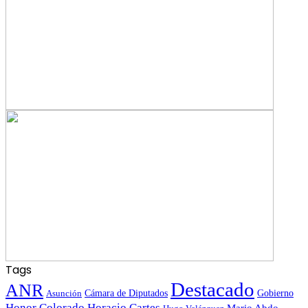
Tags
Destacado
ANR
Gobierno
Asunción
Cámara de Diputados
Honor Colorado
Horacio Cartes
Mario Abdo