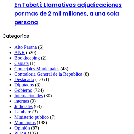
En Tobatí: Llamativas adjudicaciones
por mas de 2 mil millones, a una sola
persona
Categorías
Alto Parana
(6)
ANR
(520)
Bookkeeping
(2)
Capiata
(1)
Concejales Municipales
(48)
Contraloria General de la Republica
(8)
Destacado
(1.051)
Diputados
(8)
Gobierno
(724)
Internacionales
(30)
internas
(9)
Judiciales
(63)
Lambare
(3)
Ministerio publico
(7)
Municipios
(198)
Opinión
(87)
PLRA
(107)