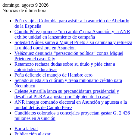
domingo, agosto 9 2026
Noticias de última hora
Peña viajó a Colombia para asistir a la asunción de Abelardo
de la Espriella
Camilo Pérez promete “un cambio” para Asunción y la ANR
exhibe unidad en lanzamiento de campaña
Soledad Núñez suma a Miguel Prieto a su campaña y refuerza
la unidad opositora en Asunción
Velázquez denuncia “persecución política” contra Miguel
Prieto en el caso Tajy
Retamozo rechaza dudas sobre su título y pide citar a
autoridades educativas
Peña defiende el manejo de Hambre cero
Senado queda sin cuórum y frena millonario crédito para
Ñeembucú
Celeste Amarilla lanza su precandidatura presidencial y
desafía al PLRA a apostar por “alguien de la casa”
ANR integra comando electoral en Asunción y apuesta a la
unidad detrás de Camilo Pérez
Candidatos colorados a concejales proyectan gastar G. 2.436
millones en Asunción
Barra lateral
Publicación al azar