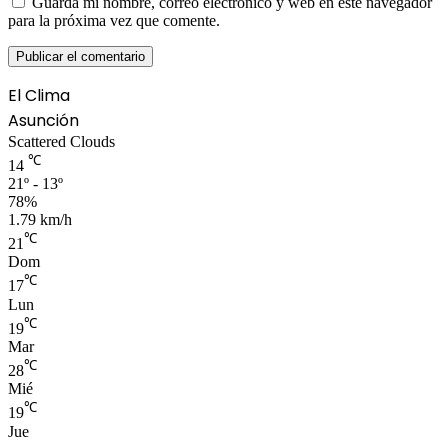
Guarda mi nombre, correo electrónico y web en este navegador
para la próxima vez que comente.
El Clima
Asunción
Scattered Clouds
℃
14
21º - 13º
78%
1.79 km/h
℃
21
Dom
℃
17
Lun
℃
19
Mar
℃
28
Mié
℃
19
Jue