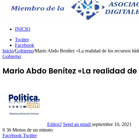
INICIO
Twitter
Facebook
Inicio
/
Gobierno
/
Mario Abdo Benítez «La realidad de los recursos hídr
Gobierno
Mario Abdo Benítez «La realidad de 
Editor2
Send an email
septiembre 10, 2021
0
36
Menos de un minuto
Facebook
Twitter