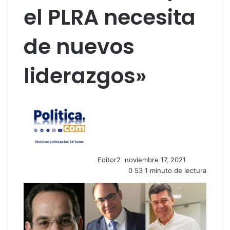
el PLRA necesita
de nuevos
liderazgos»
S
e
n
d
a
n
Editor2
noviembre 17, 2021
e
0
53
1 minuto de lectura
m
a
i
l