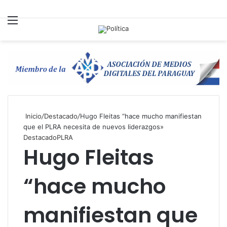
Menú
B
p
Inicio
/
Destacado
/
Hugo Fleitas “hace mucho manifiestan
que el PLRA necesita de nuevos liderazgos»
Destacado
PLRA
Hugo Fleitas
“hace mucho
manifiestan que