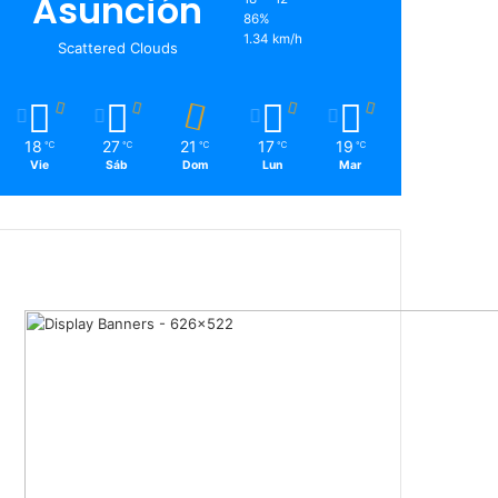
Asunción
86%
1.34 km/h
Scattered Clouds
18
27
21
17
19
℃
℃
℃
℃
℃
Vie
Sáb
Dom
Lun
Mar