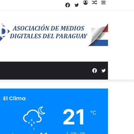
Facebook
Twitter
Acceso
Publicación
Barra
al
lateral
azar
Facebook
Twitter
El Clima
21
℃
32º - 21º