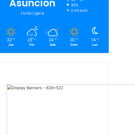
Asunción
85%
0.45 km/h
Lluvia Ligera
32
25
24
20
14
℃
℃
℃
℃
℃
Jue
Vie
Sáb
Dom
Lun