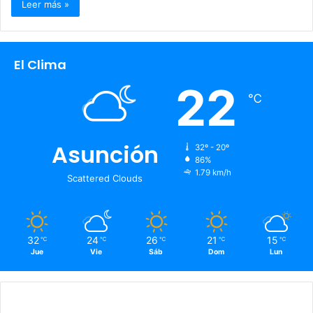
Leer más »
El Clima
22
℃
Asunción
32º - 20º
86%
1.79 km/h
Scattered Clouds
32
24
26
21
15
℃
℃
℃
℃
℃
Jue
Vie
Sáb
Dom
Lun