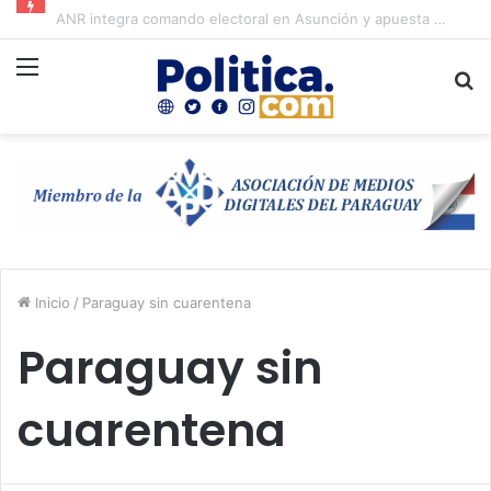
Candidatos colorados a concejales proyectan gastar G. 2.436 millones en Asunción
Menú
B
p
Inicio
/
Paraguay sin cuarentena
Paraguay sin
cuarentena