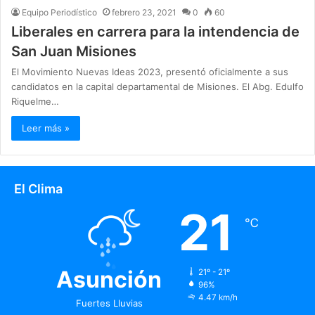
Equipo Periodístico
febrero 23, 2021
0
60
Liberales en carrera para la intendencia de
San Juan Misiones
El Movimiento Nuevas Ideas 2023, presentó oficialmente a sus
candidatos en la capital departamental de Misiones. El Abg. Edulfo
Riquelme…
Leer más »
El Clima
21
℃
Asunción
21º - 21º
96%
4.47 km/h
Fuertes Lluvias