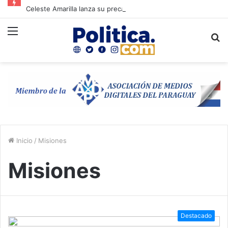
Celeste Amarilla lanza su precandidatura presidencial y desafía al PLRA a apostar por “alguien de la casa”
Menú
B
p
Inicio
/
Misiones
Misiones
Destacado