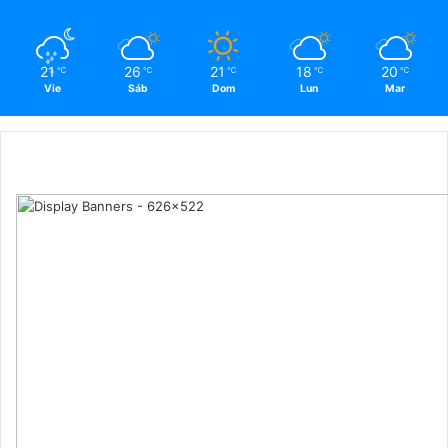
21
26
21
18
20
℃
℃
℃
℃
℃
Vie
Sáb
Dom
Lun
Mar