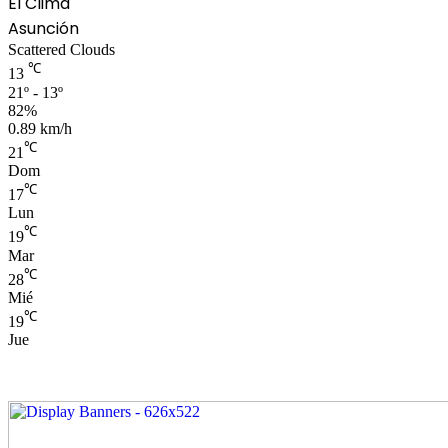
El Clima
Asunción
Scattered Clouds
℃
13
21º - 13º
82%
0.89 km/h
℃
21
Dom
℃
17
Lun
℃
19
Mar
℃
28
Mié
℃
19
Jue