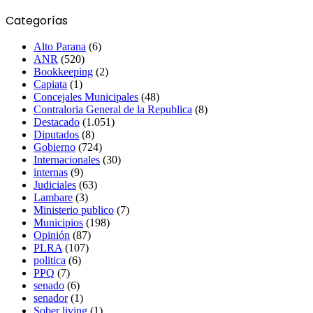
Categorías
Alto Parana
(6)
ANR
(520)
Bookkeeping
(2)
Capiata
(1)
Concejales Municipales
(48)
Contraloria General de la Republica
(8)
Destacado
(1.051)
Diputados
(8)
Gobierno
(724)
Internacionales
(30)
internas
(9)
Judiciales
(63)
Lambare
(3)
Ministerio publico
(7)
Municipios
(198)
Opinión
(87)
PLRA
(107)
politica
(6)
PPQ
(7)
senado
(6)
senador
(1)
Sober living
(1)