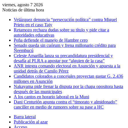
viernes, agosto 7 2026
Noticias de última hora
Velázquez denuncia “persecución política” contra Miguel
Prieto en el caso Tajy
Retamozo rechaza dudas sobre su título y pide citar a
autoridades educativas
Peña defiende el manejo de Hambre cero
Senado queda sin cuórum y frena millonario crédito para
Ñeembucú
Celeste Amarilla lanza su precandidatura presidencial y
desafía al PLRA a apostar por “alguien de la casa”
ANR integra comando electoral en Asunción y apuesta a la
unidad detrás de Camilo Pérez
Candidatos colorados a concejales proyectan gastar G. 2.436
millones en Asunción
Nakayama pide frenar la disputa por la chapa opositora hasta
después de las municipales
A los cantos en horario laboral en la Muni
Dani Centurión apunta contra el “timorato y almidonado”
canciller en medio de rumores sobre su pase a HC
Barra lateral
Publicación al azar
Acceso