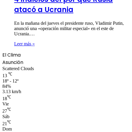
atacó a Ucrania
En la mañana del jueves el presidente ruso, Vladimir Putin,
anunció una «operación militar especial» en el este de
Ucrania.…
Leer más »
El Clima
Asunción
Scattered Clouds
℃
13
18º - 12º
84%
3.13 km/h
℃
18
Vie
℃
27
Sáb
℃
21
Dom