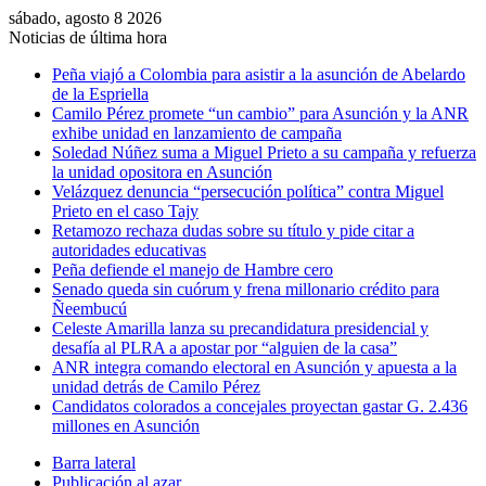
sábado, agosto 8 2026
Noticias de última hora
Peña viajó a Colombia para asistir a la asunción de Abelardo
de la Espriella
Camilo Pérez promete “un cambio” para Asunción y la ANR
exhibe unidad en lanzamiento de campaña
Soledad Núñez suma a Miguel Prieto a su campaña y refuerza
la unidad opositora en Asunción
Velázquez denuncia “persecución política” contra Miguel
Prieto en el caso Tajy
Retamozo rechaza dudas sobre su título y pide citar a
autoridades educativas
Peña defiende el manejo de Hambre cero
Senado queda sin cuórum y frena millonario crédito para
Ñeembucú
Celeste Amarilla lanza su precandidatura presidencial y
desafía al PLRA a apostar por “alguien de la casa”
ANR integra comando electoral en Asunción y apuesta a la
unidad detrás de Camilo Pérez
Candidatos colorados a concejales proyectan gastar G. 2.436
millones en Asunción
Barra lateral
Publicación al azar