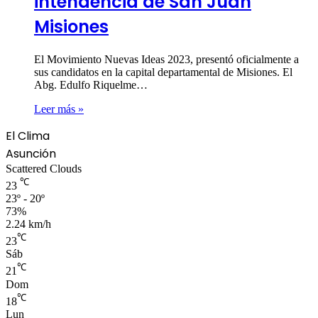
intendencia de San Juan
Misiones
El Movimiento Nuevas Ideas 2023, presentó oficialmente a
sus candidatos en la capital departamental de Misiones. El
Abg. Edulfo Riquelme…
Leer más »
El Clima
Asunción
Scattered Clouds
℃
23
23º - 20º
73%
2.24 km/h
℃
23
Sáb
℃
21
Dom
℃
18
Lun