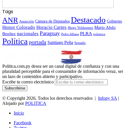
Tags
Destacado
ANR
Gobierno
Asunción
Cámara de Diputados
Honor Colorado
Horacio Cartes
Mario Abdo
Hugo Velázquez
Paraguay
nacionales
PLRA
Benítez
polemica
Pedro Alliana
Política
portada
Santiago Peña
Senado
Politica.com.py desea ser un canal digital de confianza y con una
pluralidad perceptible para el consumidor de información veraz, ser
un lazo de contenidos abierto y participativo.
Escribe tu correo electrónico
© Copyright 2026, Todos los derechos reservados |
Infopy SA
|
Alojado por
POLITICA
Inicio
Facebook
Twitter