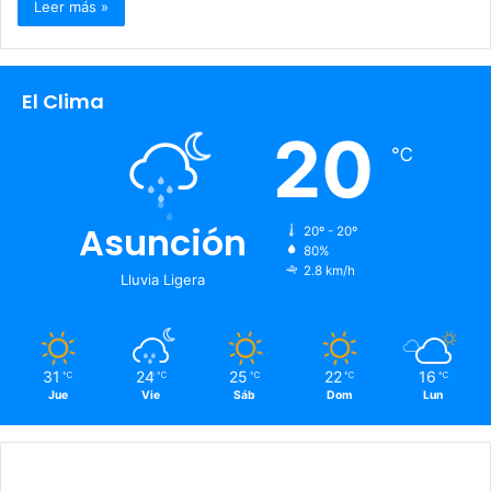
Leer más »
El Clima
20
℃
Asunción
20º - 20º
80%
2.8 km/h
Lluvia Ligera
31
24
25
22
16
℃
℃
℃
℃
℃
Jue
Vie
Sáb
Dom
Lun