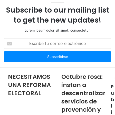
e
Subscribe to our mailing list
b
to get the new updates!
Lorem ipsum dolor sit amet, consectetur.
E
s
c
r
i
b
e
NECESITAMOS
Octubre rosa:
t
UNA REFORMA
instan a
u
P
c
ELECTORAL
descentralizar
u
o
b
servicios de
r
l
r
prevención y
e
i