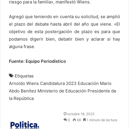
riesgo para la familia», manifestó Wiens.
Agregó que teniendo en cuenta su solicitud, se amplió
el plazo del debate hasta abril del año que viene. «El
objetivo de esta postergación de plazo es para que
podamos digerir bien, debatir bien y aclarar si hay
alguna frase.
Fuente: Equipo Periodístico
Etiquetas
Arnoldo Wiens
Candidatura 2023
Educación
Mario
Abdo Benítez
Ministerio de Educación
Presidente de
la República
S
octubre 18, 2022
e
0
68
1 minuto de lectura
n