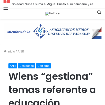
Soledad Núñez suma a Miguel Prieto a su campaña y refuerza la unidad opositora en Asunción
Menú
B
p
Inicio
/
ANR
ANR
Destacado
Gobierno
Wiens “gestiona”
temas referente a
educación