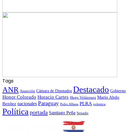
Tags
Destacado
ANR
Gobierno
Asunción
Cámara de Diputados
Honor Colorado
Horacio Cartes
Mario Abdo
Hugo Velázquez
Paraguay
PLRA
Benítez
nacionales
polemica
Pedro Alliana
Política
portada
Santiago Peña
Senado