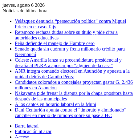
jueves, agosto 6 2026
Noticias de última hora
Velázquez denuncia “persecución política” contra Miguel
Prieto en el caso Tajy
Retamozo rechaza dudas sobre su título y pide citar a
autoridades educativas
Peña defiende el manejo de Hambre cero
Senado queda sin cuórum y frena millonario crédito para
Ñeembucú
Celeste Amarilla lanza su precandidatura presidencial y
desafía al PLRA a apostar por “alguien de la casa”
ANR integra comando electoral en Asunción y apuesta a la
unidad detrás de Camilo Pérez
Candidatos colorados a concejales proyectan gastar G. 2.436
millones en Asunción
Nakayama pide frenar la disputa por la chapa opositora hasta
después de las municipales
A los cantos en horario laboral en la Muni
Dani Centurión apunta contra el “timorato y almidonado”
canciller en medio de rumores sobre su pase a HC
Barra lateral
Publicación al azar
Acceso