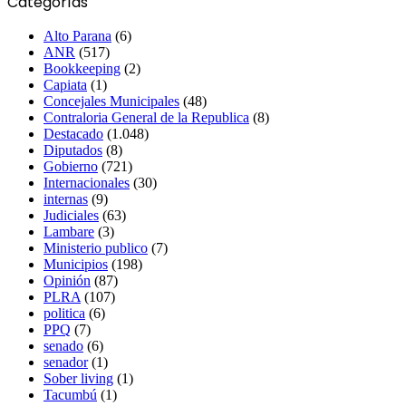
Categorías
Alto Parana
(6)
ANR
(517)
Bookkeeping
(2)
Capiata
(1)
Concejales Municipales
(48)
Contraloria General de la Republica
(8)
Destacado
(1.048)
Diputados
(8)
Gobierno
(721)
Internacionales
(30)
internas
(9)
Judiciales
(63)
Lambare
(3)
Ministerio publico
(7)
Municipios
(198)
Opinión
(87)
PLRA
(107)
politica
(6)
PPQ
(7)
senado
(6)
senador
(1)
Sober living
(1)
Tacumbú
(1)