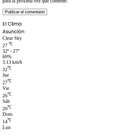
para la próxima vez que comente.
El Clima
Asunción
Clear Sky
℃
27
32º - 27º
69%
3.13 km/h
℃
32
Jue
℃
27
Vie
℃
26
Sáb
℃
20
Dom
℃
14
Lun