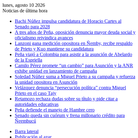
lunes, agosto 10 2026
Noticias de última hora
Bachi Núñez impulsa candidatura de Horacio Cartes al
Senado para 2028
A tres años de Peña, oposición denuncia mayor deuda social y
oficialismo reivindica avances
Lanzoni gana medición opositora en Ñemby, recibe respaldo
de Prieto y Kuo mantiene su candidatura
Peña viajó a Colombia para asistir a la asunción de Abelardo
de la Espriella
Camilo Pérez promete “un cambio” para Asunción y la ANR
exhibe unidad en lanzamiento de campaña
Soledad Núñez suma a Miguel Prieto a su campaña y refuerza
la unidad opositora en Asunción
Velázquez denuncia “persecución política” contra Miguel
Prieto en el caso Tajy
Retamozo rechaza dudas sobre su título y pide citar a
autoridades educativas
Peña defiende el manejo de Hambre cero
Senado queda sin cuórum y frena millonario crédito para
Ñeembucú
Barra lateral
Publicación al azar