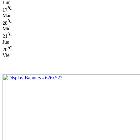
Lun
℃
17
Mar
℃
28
Mié
℃
21
Jue
℃
20
Vie