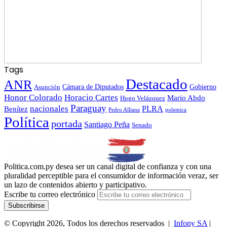
Tags
Destacado
ANR
Gobierno
Asunción
Cámara de Diputados
Honor Colorado
Horacio Cartes
Mario Abdo
Hugo Velázquez
Paraguay
nacionales
PLRA
Benítez
polemica
Pedro Alliana
Política
portada
Santiago Peña
Senado
Politica.com.py desea ser un canal digital de confianza y con una
pluralidad perceptible para el consumidor de información veraz, ser
un lazo de contenidos abierto y participativo.
Escribe tu correo electrónico
© Copyright 2026, Todos los derechos reservados |
Infopy SA
|