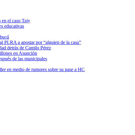
 en el caso Tajy
es educativas
mbucú
 al PLRA a apostar por “alguien de la casa”
dad detrás de Camilo Pérez
illones en Asunción
espués de las municipales
ller en medio de rumores sobre su pase a HC