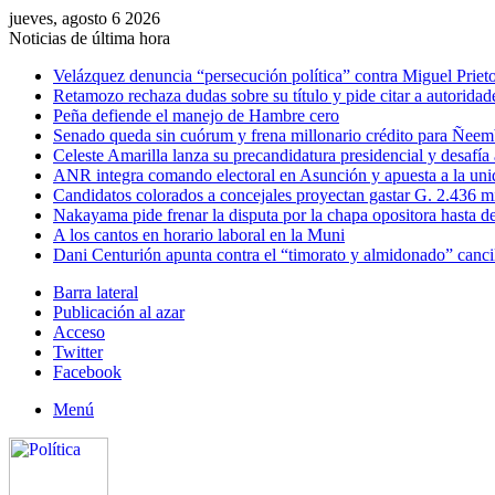
jueves, agosto 6 2026
Noticias de última hora
Velázquez denuncia “persecución política” contra Miguel Prieto
Retamozo rechaza dudas sobre su título y pide citar a autoridad
Peña defiende el manejo de Hambre cero
Senado queda sin cuórum y frena millonario crédito para Ñee
Celeste Amarilla lanza su precandidatura presidencial y desafía
ANR integra comando electoral en Asunción y apuesta a la uni
Candidatos colorados a concejales proyectan gastar G. 2.436 m
Nakayama pide frenar la disputa por la chapa opositora hasta d
A los cantos en horario laboral en la Muni
Dani Centurión apunta contra el “timorato y almidonado” canci
Barra lateral
Publicación al azar
Acceso
Twitter
Facebook
Menú