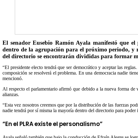
El senador Eusebio Ramón Ayala manifestó que el p
dentro de la agrupación para el próximo periodo, y 
del directorio se encontrarán divididas para formar may
“El presidente electo tendrá que ser democrático y aceptar las reglas
composición se resolverá el problema. En una democracia nadie tiene e
mencionó.
Al respecto el parlamentario afirmó que debido a la nueva forma de v
alianzas.
“Esta vez nosotros creemos que por la distribución de las fuerzas podrí
nadie tendrá por sí misma la mayoría dentro del directorio para poder
“En el PLRA existe el personalismo”
Ayala señaló también que bajo la conducción de Efraín Alegre se logró