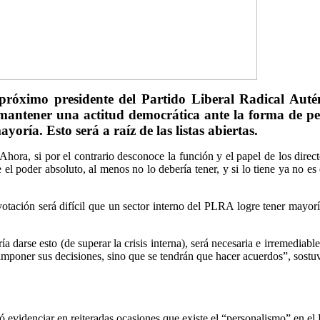
róximo presidente del Partido Liberal Radical Autén
mantener una actitud democrática ante la forma de pen
oría. Esto será a raíz de las listas abiertas.
. Ahora, si por el contrario desconoce la función y el papel de los dir
l poder absoluto, al menos no lo debería tener, y si lo tiene ya no es d
otación será difícil que un sector interno del PLRA logre tener mayoría
a darse esto (de superar la crisis interna), será necesaria e irremediabl
 imponer sus decisiones, sino que se tendrán que hacer acuerdos”, sostu
 evidenciar en reiteradas ocasiones que existe el “personalismo” en el 