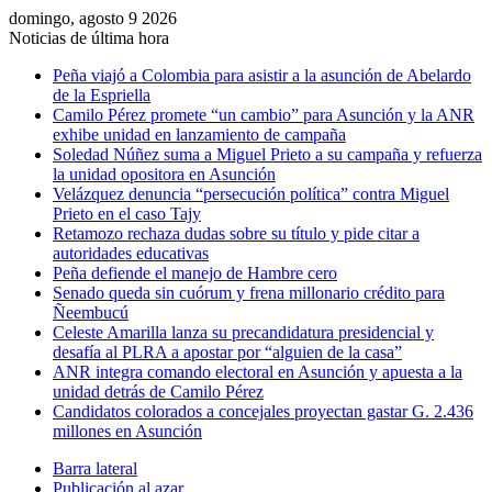
domingo, agosto 9 2026
Noticias de última hora
Peña viajó a Colombia para asistir a la asunción de Abelardo
de la Espriella
Camilo Pérez promete “un cambio” para Asunción y la ANR
exhibe unidad en lanzamiento de campaña
Soledad Núñez suma a Miguel Prieto a su campaña y refuerza
la unidad opositora en Asunción
Velázquez denuncia “persecución política” contra Miguel
Prieto en el caso Tajy
Retamozo rechaza dudas sobre su título y pide citar a
autoridades educativas
Peña defiende el manejo de Hambre cero
Senado queda sin cuórum y frena millonario crédito para
Ñeembucú
Celeste Amarilla lanza su precandidatura presidencial y
desafía al PLRA a apostar por “alguien de la casa”
ANR integra comando electoral en Asunción y apuesta a la
unidad detrás de Camilo Pérez
Candidatos colorados a concejales proyectan gastar G. 2.436
millones en Asunción
Barra lateral
Publicación al azar