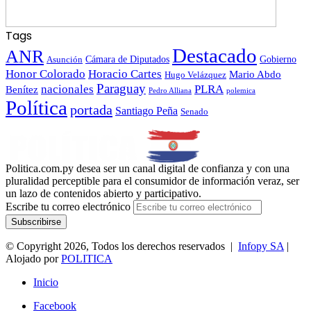
Tags
Destacado
ANR
Gobierno
Asunción
Cámara de Diputados
Honor Colorado
Horacio Cartes
Mario Abdo
Hugo Velázquez
Paraguay
nacionales
PLRA
Benítez
polemica
Pedro Alliana
Política
portada
Santiago Peña
Senado
Politica.com.py desea ser un canal digital de confianza y con una
pluralidad perceptible para el consumidor de información veraz, ser
un lazo de contenidos abierto y participativo.
Escribe tu correo electrónico
© Copyright 2026, Todos los derechos reservados |
Infopy SA
|
Alojado por
POLITICA
Inicio
Facebook