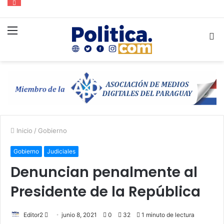
Menú
B
p
Inicio
/
Gobierno
Gobierno
Judiciales
Denuncian penalmente al
Presidente de la República
Send
Editor2
junio 8, 2021
0
32
1 minuto de lectura