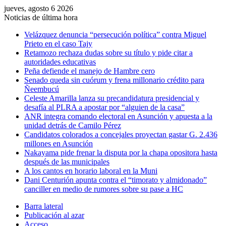
jueves, agosto 6 2026
Noticias de última hora
Velázquez denuncia “persecución política” contra Miguel
Prieto en el caso Tajy
Retamozo rechaza dudas sobre su título y pide citar a
autoridades educativas
Peña defiende el manejo de Hambre cero
Senado queda sin cuórum y frena millonario crédito para
Ñeembucú
Celeste Amarilla lanza su precandidatura presidencial y
desafía al PLRA a apostar por “alguien de la casa”
ANR integra comando electoral en Asunción y apuesta a la
unidad detrás de Camilo Pérez
Candidatos colorados a concejales proyectan gastar G. 2.436
millones en Asunción
Nakayama pide frenar la disputa por la chapa opositora hasta
después de las municipales
A los cantos en horario laboral en la Muni
Dani Centurión apunta contra el “timorato y almidonado”
canciller en medio de rumores sobre su pase a HC
Barra lateral
Publicación al azar
Acceso