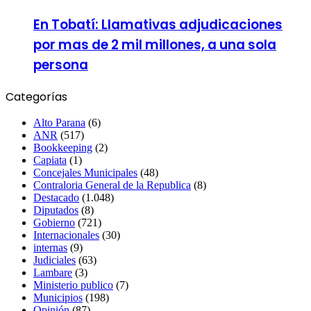
En Tobatí: Llamativas adjudicaciones
por mas de 2 mil millones, a una sola
persona
Categorías
Alto Parana
(6)
ANR
(517)
Bookkeeping
(2)
Capiata
(1)
Concejales Municipales
(48)
Contraloria General de la Republica
(8)
Destacado
(1.048)
Diputados
(8)
Gobierno
(721)
Internacionales
(30)
internas
(9)
Judiciales
(63)
Lambare
(3)
Ministerio publico
(7)
Municipios
(198)
Opinión
(87)